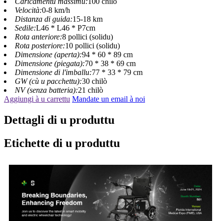
Caricamentu massimu:
100 chilò
Velocità:
0-8 km/h
Distanza di guida:
15-18 km
Sedile:
L46 * L46 * P7cm
Rota anteriore:
8 pollici (solidu)
Rota posteriore:
10 pollici (solidu)
Dimensione (aperta):
94 * 60 * 89 cm
Dimensione (piegata):
70 * 38 * 69 cm
Dimensione di l'imballu:
77 * 33 * 79 cm
GW (cù u pacchettu):
30 chilò
NV (senza batteria):
21 chilò
Aggiungi à u carrettu
Mandate un email à noi
Dettagli di u produttu
Etichette di u produttu