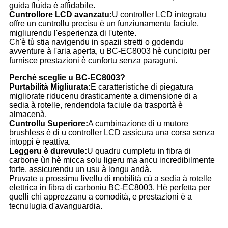
guida fluida è affidabile.
Cuntrollore LCD avanzatu:
U controller LCD integratu
offre un cuntrollu precisu è un funziunamentu faciule,
migliurendu l'esperienza di l'utente.
Ch'è tù stia navigendu in spazii stretti o godendu
avventure à l'aria aperta, u BC-EC8003 hè cuncipitu per
furnisce prestazioni è cunfortu senza paraguni.
Perchè sceglie u BC-EC8003?
Purtabilità Migliurata:
E caratteristiche di piegatura
migliorate riducenu drasticamente a dimensione di a
sedia à rotelle, rendendola faciule da trasportà è
almacenà.
Cuntrollu Superiore:
A cumbinazione di u mutore
brushless è di u controller LCD assicura una corsa senza
intoppi è reattiva.
Leggeru è durevule:
U quadru cumpletu in fibra di
carbone ùn hè micca solu ligeru ma ancu incredibilmente
forte, assicurendu un usu à longu andà.
Pruvate u prossimu livellu di mobilità cù a sedia à rotelle
elettrica in fibra di carboniu BC-EC8003. Hè perfetta per
quelli chì apprezzanu a comodità, e prestazioni è a
tecnulugia d'avanguardia.