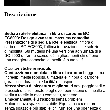
Descrizzione
Sedia à rotelle elettrica in fibra di carboniu BC-
EC8003: Design avanzatu, massima comodità
Presentazione di a sedia à rotelle elettrica in fibra di
carboniu BC-EC8003, l'ultima innovazione in e soluzioni
di mobilità. Stu mudellu hè una versione aghjurnata di a
BC-8003 di l'annu scorsu, cù miglioramenti chì offrenu
una maggiore comodità, cuntrollu è purtabilità.
Caratteristiche principali:
Custruzzione cumpleta in fibra di carbone:
Leggeru ma
incredibilmente robustu, u materiale in fibra di carbone
garantisce durabilità è facilità di trasportu.
Meccanismu di piegatura miglioratu:
I novi poggiapedi è
braccioli di u schienale pieghevoli permettenu di imballà a
sedia à rotelle in modu compattu, rendendu u
almacenamentu è u trasportu senza prublemi.
Motore senza spazzole stabile: Equipatu cù u motore
senza spazzole più stabile, chì furnisce una sperienza di