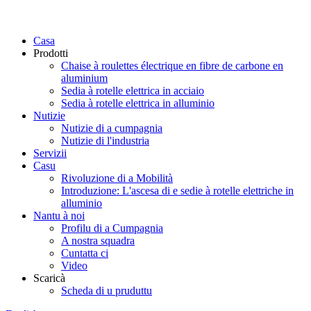
Casa
Prodotti
Chaise à roulettes électrique en fibre de carbone en
aluminium
Sedia à rotelle elettrica in acciaio
Sedia à rotelle elettrica in alluminio
Nutizie
Nutizie di a cumpagnia
Nutizie di l'industria
Servizii
Casu
Rivoluzione di a Mobilità
Introduzione: L'ascesa di e sedie à rotelle elettriche in
alluminio
Nantu à noi
Profilu di a Cumpagnia
A nostra squadra
Cuntatta ci
Video
Scaricà
Scheda di u pruduttu