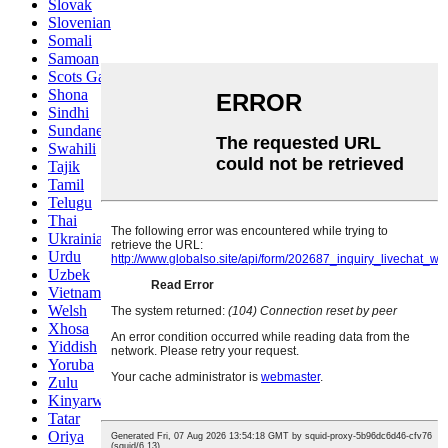
Slovak
Slovenian
Somali
Samoan
Scots Gaelic
Shona
Sindhi
Sundanese
Swahili
Tajik
Tamil
Telugu
Thai
Ukrainian
Urdu
Uzbek
Vietnamese
Welsh
Xhosa
Yiddish
Yoruba
Zulu
Kinyarwanda
Tatar
Oriya